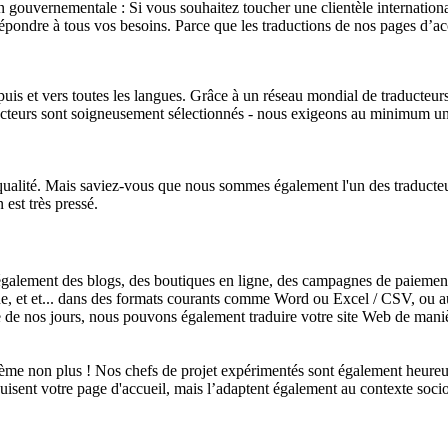
non gouvernementale : Si vous souhaitez toucher une clientèle internati
répondre à tous vos besoins. Parce que les traductions de nos pages d’acc
depuis et vers toutes les langues. Grâce à un réseau mondial de traduct
aducteurs sont soigneusement sélectionnés - nous exigeons au minimum un
 qualité. Mais saviez-vous que nous sommes également l'un des traducteu
est très pressé.
 également des blogs, des boutiques en ligne, des campagnes de paieme
gne, et et... dans des formats courants comme Word ou Excel / CSV, o
 de nos jours, nous pouvons également traduire votre site Web de manièr
blème non plus ! Nos chefs de projet expérimentés sont également heureu
uisent votre page d'accueil, mais l’adaptent également au contexte soci