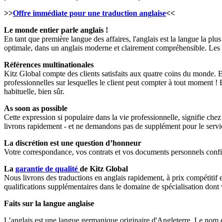
>>
Offre immédiate pour une traduction anglaise
<<
Le monde entier parle anglais !
En tant que première langue des affaires, l'anglais est la langue la pl
optimale, dans un anglais moderne et clairement compréhensible. Les tra
Références multinationales
Kitz Global compte des clients satisfaits aux quatre coins du monde. Et
professionnelles sur lesquelles le client peut compter à tout moment ! 
habituelle, bien sûr.
As soon as possible
Cette expression si populaire dans la vie professionnelle, signifie chez
livrons rapidement - et ne demandons pas de supplément pour le service 
La discrétion est une question d’honneur
Votre correspondance, vos contrats et vos documents personnels confi
La
garantie de qualité
de Kitz Global
Nous livrons des traductions en anglais rapidement, à prix compétitif 
qualifications supplémentaires dans le domaine de spécialisation dont 
Faits sur la langue anglaise
L’anglais est une langue germanique originaire d'Angleterre. Le nom d