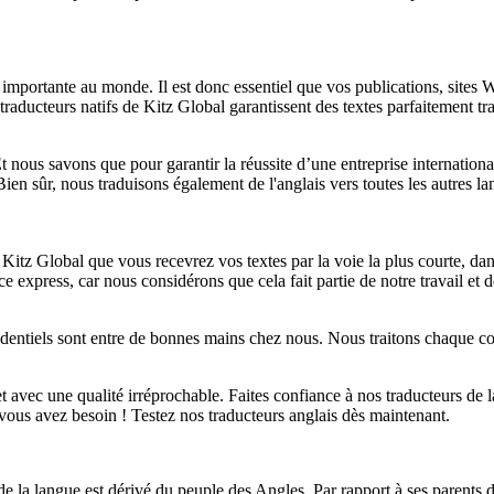
us importante au monde. Il est donc essentiel que vos publications, sites
ducteurs natifs de Kitz Global garantissent des textes parfaitement trad
 nous savons que pour garantir la réussite d’une entreprise international
Bien sûr, nous traduisons également de l'anglais vers toutes les autres 
 Kitz Global que vous recevrez vos textes par la voie la plus courte, dans
express, car nous considérons que cela fait partie de notre travail et d
dentiels sont entre de bonnes mains chez nous. Nous traitons chaque c
et avec une qualité irréprochable. Faites confiance à nos traducteurs de
vous avez besoin ! Testez nos traducteurs anglais dès maintenant.
e la langue est dérivé du peuple des Angles. Par rapport à ses parents 